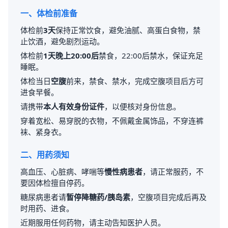
一、体检前准备
体检前
3天
保持正常饮食，避免油腻、高蛋白食物，禁
止饮酒，避免剧烈运动。
体检前
1天晚上20:00后
禁食，22:00后禁水，保证充足
睡眠。
体检当日
空腹
前来，禁食、禁水，完成空腹项目后方可
进食早餐。
请携带
本人有效身份证件
，以便核对身份信息。
穿着宽松、易穿脱的衣物，不佩戴金属饰品，不穿连裤
袜、紧身衣。
二、用药须知
高血压、心脏病、哮喘等
慢性病患者
，请正常服药，不
要因体检擅自停药。
糖尿病患者请
暂停降糖药/胰岛素
，空腹项目完成后再及
时用药、进食。
近期服用任何药物，请主动告知医护人员。