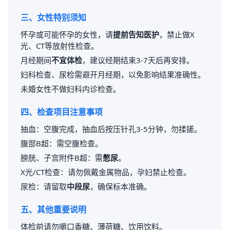
三、女性特别须知
怀孕或可能怀孕的女性，请
提前告知医护
，禁止做X
光、CT等放射性检查。
月经期间
不宜体检
，建议经期结束3-7天后再安排。
妇科检查、尿检需避开月经期，以免影响结果准确性。
未婚女性不做妇科内诊检查。
四、检查项目注意事项
抽血：空腹完成，抽血后按压针孔3-5分钟，勿揉搓。
腹部B超：需空腹检查。
膀胱、子宫附件B超：需
憋尿
。
X光/CT检查：请勿佩戴金属物品，孕妇禁止检查。
尿检：请留取
中段尿
，确保标本准确。
五、其他重要说明
体检前请勿嚼口香糖、薄荷糖、饮用饮料。